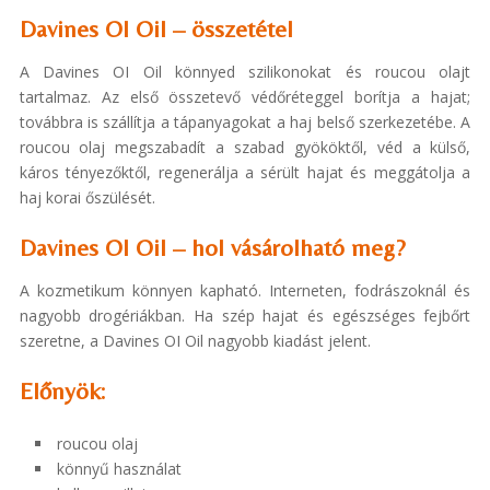
Davines OI Oil – összetétel
A Davines OI Oil könnyed szilikonokat és roucou olajt
tartalmaz. Az első összetevő védőréteggel borítja a hajat;
továbbra is szállítja a tápanyagokat a haj belső szerkezetébe. A
roucou olaj megszabadít a szabad gyököktől, véd a külső,
káros tényezőktől, regenerálja a sérült hajat és meggátolja a
haj korai őszülését.
Davines OI Oil – hol vásárolható meg?
A kozmetikum könnyen kapható. Interneten, fodrászoknál és
nagyobb drogériákban. Ha szép hajat és egészséges fejbőrt
szeretne, a Davines OI Oil nagyobb kiadást jelent.
Előnyök:
roucou olaj
könnyű használat