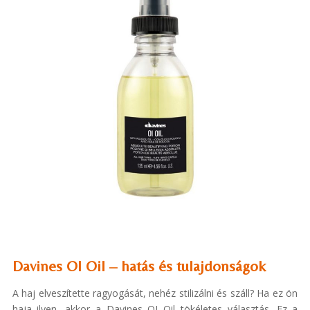
Davines Ol Oil – hatás és tulajdonságok
A haj elveszítette ragyogását, nehéz stilizálni és száll? Ha ez ön
haja ilyen, akkor a Davines OI Oil tökéletes választás. Ez a