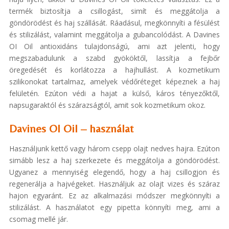
termék biztosítja a csillogást, simít és meggátolja a
göndörödést és haj szállását. Ráadásul, megkönnyíti a fésülést
és stilizálást, valamint meggátolja a gubancolódást. A Davines
OI Oil antioxidáns tulajdonságú, ami azt jelenti, hogy
megszabadulunk a szabd gyököktől, lassítja a fejbőr
öregedését és korlátozza a hajhullást. A kozmetikum
szilikonokat tartalmaz, amelyek védőréteget képeznek a haj
felületén. Ezúton védi a hajat a külső, káros tényezőktől,
napsugaraktól és szárazságtól, amit sok kozmetikum okoz.
Davines Ol Oil – használat
Használjunk kettő vagy három csepp olajt nedves hajra. Ezúton
simább lesz a haj szerkezete és meggátolja a göndörödést.
Ugyanez a mennyiség elegendő, hogy a haj csillogjon és
regenerálja a hajvégeket. Használjuk az olajt vizes és száraz
hajon egyaránt. Ez az alkalmazási módszer megkönnyíti a
stilizálást. A használatot egy pipetta könnyíti meg, ami a
csomag mellé jár.